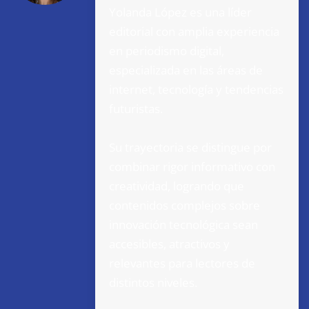
Yolanda López es una líder
editorial con amplia experiencia
en periodismo digital,
especializada en las áreas de
internet, tecnología y tendencias
futuristas.
Su trayectoria se distingue por
combinar rigor informativo con
creatividad, logrando que
contenidos complejos sobre
innovación tecnológica sean
accesibles, atractivos y
relevantes para lectores de
distintos niveles.