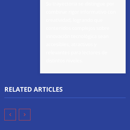
Su trayectoria se distingue por
combinar rigor informativo con
creatividad, logrando que
contenidos complejos sobre
innovación tecnológica sean
accesibles, atractivos y
relevantes para lectores de
distintos niveles.
RELATED ARTICLES