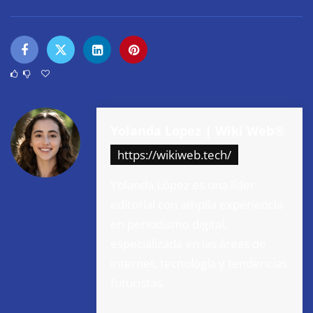
Yolanda Lopez | Wiki Web®
https://wikiweb.tech/
Yolanda López es una líder
editorial con amplia experiencia
en periodismo digital,
especializada en las áreas de
internet, tecnología y tendencias
futuristas.