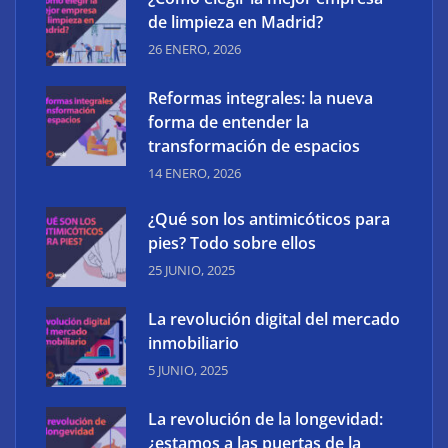
¿Cómo elegir la mejor empresa de limpieza en
de limpieza en Madrid?
Madrid?
26 ENERO, 2026
Reformas integrales: la nueva
forma de entender la
transformación de espacios
14 ENERO, 2026
¿Qué son los antimicóticos para
pies? Todo sobre ellos
25 JUNIO, 2025
La revolución digital del mercado
Reformas integrales: la nueva forma de entender la
inmobiliario
transformación de espacios
5 JUNIO, 2025
La revolución de la longevidad:
¿estamos a las puertas de la