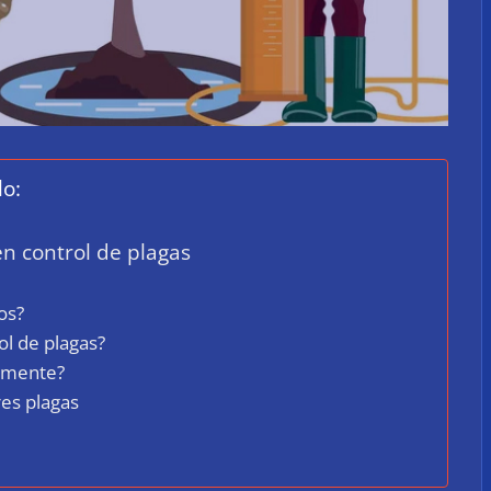
lo:
en control de plagas
os?
ol de plagas?
zmente?
res plagas