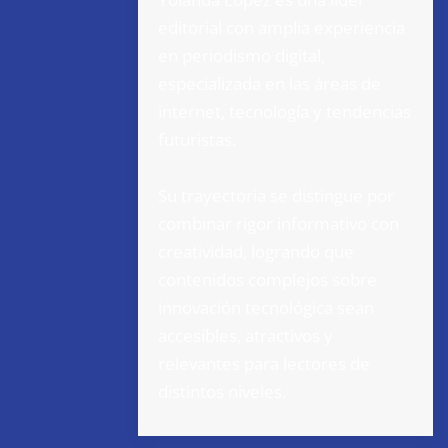
editorial con amplia experiencia
en periodismo digital,
especializada en las áreas de
internet, tecnología y tendencias
futuristas.
Su trayectoria se distingue por
combinar rigor informativo con
creatividad, logrando que
contenidos complejos sobre
innovación tecnológica sean
accesibles, atractivos y
relevantes para lectores de
distintos niveles.