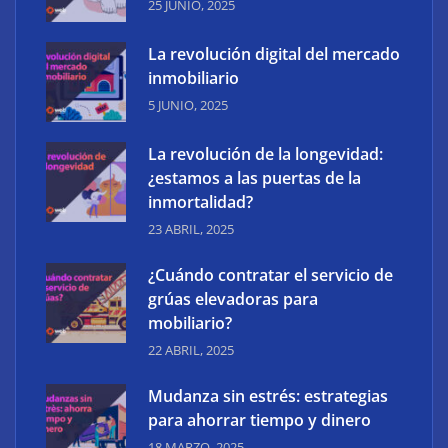
25 JUNIO, 2025
La revolución digital del mercado
Reformas integrales: la nueva forma de entender la
inmobiliario
transformación de espacios
5 JUNIO, 2025
La revolución de la longevidad:
¿estamos a las puertas de la
inmortalidad?
23 ABRIL, 2025
¿Cuándo contratar el servicio de
grúas elevadoras para
mobiliario?
22 ABRIL, 2025
Mudanza sin estrés: estrategias
¿Qué son los antimicóticos para pies? Todo sobre
para ahorrar tiempo y dinero
ellos
18 MARZO, 2025