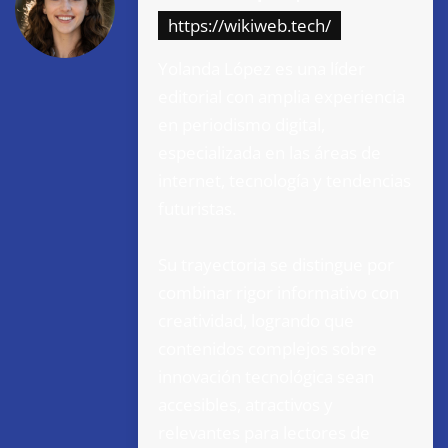
https://wikiweb.tech/
Yolanda López es una líder
editorial con amplia experiencia
en periodismo digital,
especializada en las áreas de
internet, tecnología y tendencias
futuristas.
Su trayectoria se distingue por
combinar rigor informativo con
creatividad, logrando que
contenidos complejos sobre
innovación tecnológica sean
accesibles, atractivos y
relevantes para lectores de