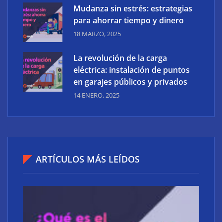
6 ejemplos de marketing basado en cuentas para
Mudanza sin estrés: estrategias
empresas B2B
para ahorrar tiempo y dinero
18 MARZO, 2025
La revolución de la carga
eléctrica: instalación de puntos
en garajes públicos y privados
14 ENERO, 2025
ARTÍCULOS MÁS LEÍDOS
¿Qué es el SEO? Explicando los fundamentos del SEO