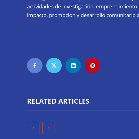
actividades de investigación, emprendimiento e
impacto, promoción y desarrollo comunitario a 
RELATED ARTICLES
‘El ransomware se puede
Namirial r
vencer. No pagues el rescate’:
controlar l