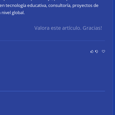
n tecnología educativa, consultoría, proyectos de
nivel global.
Valora este artículo. Gracias!
ecomienda
Fundación Mapfre y CISE
a exposición de
lanzan el concurso ‘Talento