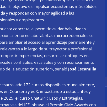
dad. El objetivo es impulsar ecosistemas más sólidos
vida y respondan con mayor agilidad a las
sionales y empleadores.
sta concreta, al permitir validar habilidades
ión al entorno laboral. «Las microcredenciales se
para ampliar el acceso al aprendizaje permanente y
relevantes a lo largo de su trayectoria profesional.
a compartir experiencias, desarrollar enfoques en
ciales confiables, escalables y con reconocimiento
turo de la educación superior», señaló
José Escamilla
desarrollado 172 cursos disponibles mundialmente,
les en Coursera y edX, impactando a estudiantes y
e 2025, el curso ChatGPT: Usos y Estrategias,
ternativas del IFE, obtuvo el Premio GMA Awards con