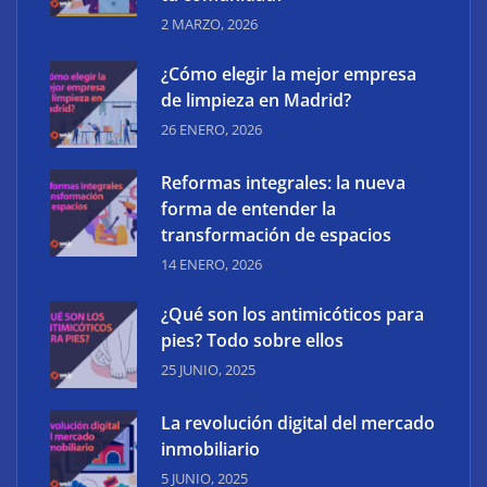
2 MARZO, 2026
¿Cómo elegir la mejor empresa
¿Cómo elegir la mejor empresa de limpieza en
de limpieza en Madrid?
Madrid?
26 ENERO, 2026
Reformas integrales: la nueva
forma de entender la
transformación de espacios
14 ENERO, 2026
¿Qué son los antimicóticos para
pies? Todo sobre ellos
25 JUNIO, 2025
La revolución digital del mercado
Reformas integrales: la nueva forma de entender la
inmobiliario
transformación de espacios
5 JUNIO, 2025