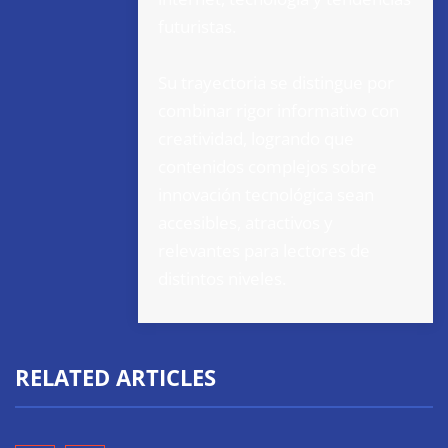
futuristas.
Su trayectoria se distingue por
combinar rigor informativo con
creatividad, logrando que
contenidos complejos sobre
innovación tecnológica sean
accesibles, atractivos y
relevantes para lectores de
distintos niveles.
RELATED ARTICLES