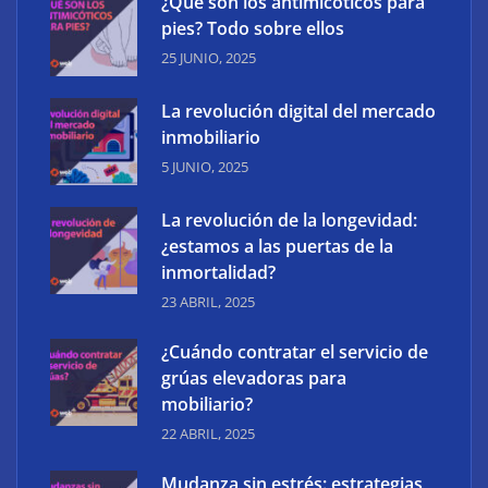
¿Qué son los antimicóticos para
pies? Todo sobre ellos
25 JUNIO, 2025
The Factory School explica por qué aprender
herramientas de IA ya no es suficiente para los
La revolución digital del mercado
profesionales de la arquitectura
inmobiliario
5 JUNIO, 2025
La revolución de la longevidad:
¿estamos a las puertas de la
inmortalidad?
23 ABRIL, 2025
¿Cuándo contratar el servicio de
grúas elevadoras para
mobiliario?
22 ABRIL, 2025
Mudanza sin estrés: estrategias