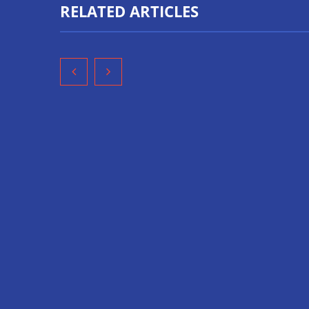
RELATED ARTICLES
El riesgo oculto del verano en
XCharge: ci
el puesto de trabajo: accesos
electrificac
que no caducan
comerciale