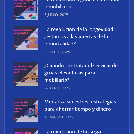
Madrid
inmobiliario
5 JUNIO, 2025
La revolución de la longevidad:
¿estamos a las puertas de la
inmortalidad?
23 ABRIL, 2025
¿Cuándo contratar el servicio de
grúas elevadoras para
mobiliario?
22 ABRIL, 2025
¿El Covid-19 ha acelerado la pérdida de libertad en
Mudanza sin estrés: estrategias
Internet?
para ahorrar tiempo y dinero
18 MARZO, 2025
La revolución de la carga