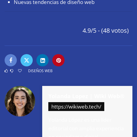
Nuevas tendencias de diseño web
4.9/5 - (48 votos)
DISEÑOS WEB
Yolanda Lopez | Wiki Web®
https://wikiweb.tech/
Yolanda López es una líder
editorial con amplia experiencia
en periodismo digital,