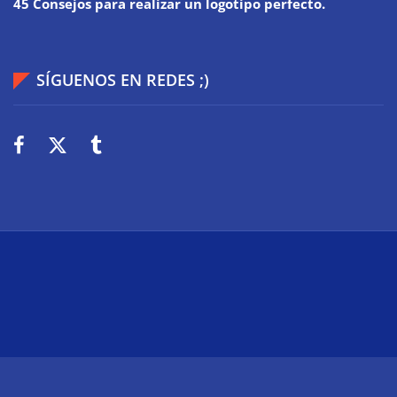
45 Consejos para realizar un logotipo perfecto.
SÍGUENOS EN REDES ;)
2026
Wiki Web
Technologie
Über uns
Impressum
Datenschutz
Cookies