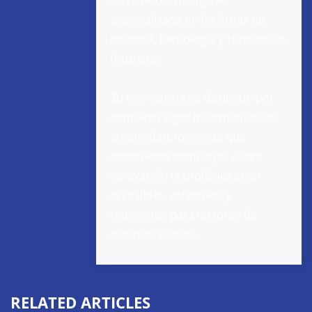
especializada en las áreas de
internet, tecnología y tendencias
futuristas.
Su trayectoria se distingue por
combinar rigor informativo con
creatividad, logrando que
contenidos complejos sobre
innovación tecnológica sean
accesibles, atractivos y
relevantes para lectores de
distintos niveles.
RELATED ARTICLES