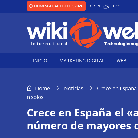
DOMINGO, AGOSTO 9, 2026
BERLIN
15
°
C
INICIO
MARKETING DIGITAL
WEB
Home
Noticias
Crece en España 
n solos
Crece en España el «a
número de mayores q