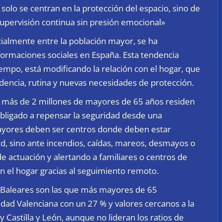
olo se centran en la protección del espacio, sino de
upervisión continua sin presión emocional»
ialmente entre la población mayor, se ha
formaciones sociales en España. Esta tendencia
iempo, está modificando la relación con el hogar, que
encia, rutina y nuevas necesidades de protección.
E), más de 2 millones de mayores de 65 años residen
bligado a repensar la seguridad desde una
mayores deben ser centros donde deben estar
ad, sino ante incendios, caídas, mareos, desmayos o
 actuación y alertando a familiares o centros de
 en el hogar gracias al seguimiento remoto.
 Baleares son las que más mayores de 65
dad Valenciana con un 27 % y valores cercanos a la
y Castilla y León, aunque no lideran los ratios de