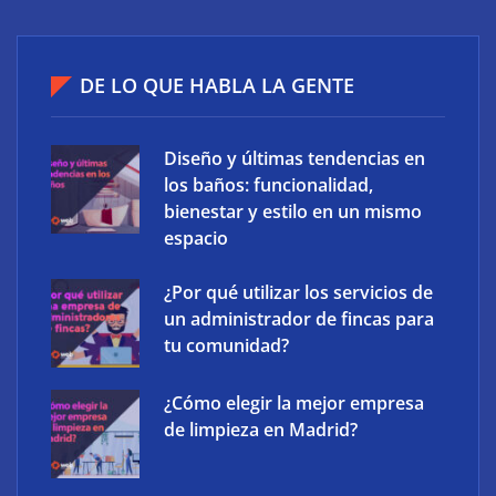
XCharge: cinco retos para la electrificación de las
flotas comerciales en España
DE LO QUE HABLA LA GENTE
Diseño y últimas tendencias en
los baños: funcionalidad,
bienestar y estilo en un mismo
espacio
¿Por qué utilizar los servicios de
un administrador de fincas para
tu comunidad?
¿Cómo elegir la mejor empresa
The Factory School explica por qué aprender
de limpieza en Madrid?
herramientas de IA ya no es suficiente para los
profesionales de la arquitectura