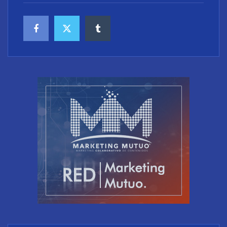
en verano
Fundación Mapfre y CISE lanzan el concurso ‘Talento
Sénior’ para impulsar ideas innovadoras creadas
por y para mayores de 50 años
El riesgo oculto del verano en el puesto de trabajo: