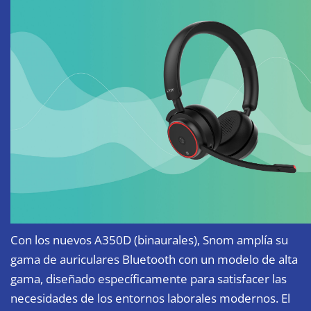
Con los nuevos A350D (binaurales), Snom amplía su
gama de auriculares Bluetooth con un modelo de alta
gama, diseñado específicamente para satisfacer las
necesidades de los entornos laborales modernos. El