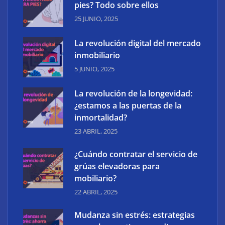
pies? Todo sobre ellos
25 JUNIO, 2025
La revolución digital del mercado
Reformas integrales: la nueva forma de entender la
inmobiliario
transformación de espacios
5 JUNIO, 2025
La revolución de la longevidad:
¿estamos a las puertas de la
inmortalidad?
23 ABRIL, 2025
¿Cuándo contratar el servicio de
grúas elevadoras para
mobiliario?
22 ABRIL, 2025
Mudanza sin estrés: estrategias
¿Qué son los antimicóticos para pies? Todo sobre