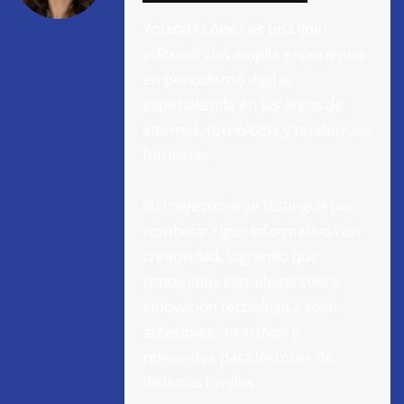
Yolanda López es una líder
editorial con amplia experiencia
en periodismo digital,
especializada en las áreas de
internet, tecnología y tendencias
futuristas.
Su trayectoria se distingue por
combinar rigor informativo con
creatividad, logrando que
contenidos complejos sobre
innovación tecnológica sean
accesibles, atractivos y
relevantes para lectores de
distintos niveles.