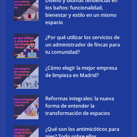
Diseño y últimas tendencias en
los baños: funcionalidad,
bienestar y estilo en un mismo
espacio
¿Por qué utilizar los servicios de
un administrador de fincas para
tu comunidad?
¿Cómo elegir la mejor empresa
The Factory School explica por qué aprender
de limpieza en Madrid?
herramientas de IA ya no es suficiente para los
profesionales de la arquitectura
Reformas integrales: la nueva
forma de entender la
transformación de espacios
¿Qué son los antimicóticos para
pies? Todo sobre ellos