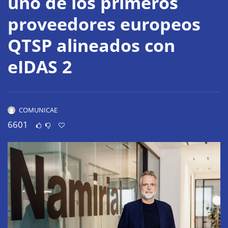
uno de los primeros
proveedores europeos
QTSP alineados con
eIDAS 2
COMUNICAE
6601