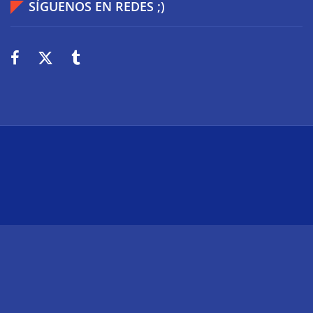
SÍGUENOS EN REDES ;)
2026
Wiki Web
Technologie
Über uns
Impressum
Datenschutz
Cookies