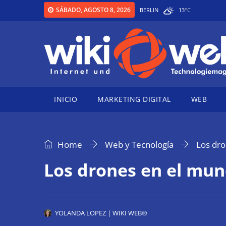
SÁBADO, AGOSTO 8, 2026
BERLIN
13
°
C
INICIO
MARKETING DIGITAL
WEB
Home
Web y Tecnología
Los dro
Los drones en el mun
YOLANDA LOPEZ | WIKI WEB®