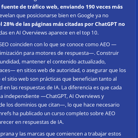
l fuente de tráfico web, enviando 190 veces más
revelan que posicionarse bien en Google ya no
l 28% de las páginas más citadas por ChatGPT no
tadas en AI Overviews aparece en el top 10.
l SEO coinciden con lo que se conoce como AEO —
timización para motores de respuesta—. Construir
undidad, mantener el contenido actualizado,
ces— en sitios web de autoridad, o asegurar que los
l sitio web son prácticas que benefician tanto al
d en las respuestas de IA. La diferencia es que cada
orma independiente —ChatGPT, AI Overviews y
de los dominios que citan—, lo que hace necesario
hrefs ha publicado un
curso completo sobre AEO
recer en respuestas de IA.
mprana y las marcas que comiencen a trabajar estos