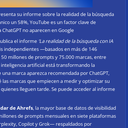
resenta su informe sobre la realidad de la búsqueda
gánico un 58%, YouTube es un factor clave de
cita ChatGPT no aparecen en Google
publica el informe
‘La realidad de la búsqueda con IA
isis independientes —basados en más de 146
 150 millones de prompts y 75.000 marcas, entre
nteligencia artificial está transformando la
ue una marca aparezca recomendada por ChatGPT,
é las marcas que empiecen a medir y optimizar su
 a quienes lleguen tarde. Se puede acceder al informe
dar de Ahrefs
, la mayor base de datos de visibilidad
0 millones de prompts mensuales en siete plataformas
plexity, Copilot y Grok— respaldados por