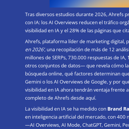
Tras diversos estudios durante 2026, Ahrefs p
con IA: los AI Overviews reducen el tráfico or
visibilidad en IA y el 28% de las páginas que 
Ahrefs, plataforma líder de marketing digital, 
en 2026’
, una recopilación de más de 12 anál
millones de SERPs, 730.000 respuestas de IA,
otros conjuntos de datos— que revela cómo la i
búsqueda online, qué factores determinan q
Gemini o los AI Overviews de Google, y por qu
visibilidad en IA ahora tendrán ventaja frente
completo de Ahrefs desde
aquí
.
La visibilidad en IA se ha medido con
Brand Ra
en inteligencia artificial del mercado, con 40
—AI Overviews, AI Mode, ChatGPT, Gemini, Per