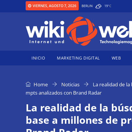
VIERNES, AGOSTO 7, 2026
BERLIN
19
°
C
INICIO
MARKETING DIGITAL
WEB
Home
Noticias
La realidad de l
mpts analizados con Brand Radar
La realidad de la bú
base a millones de p