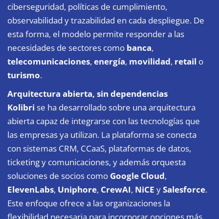
ciberseguridad, políticas de cumplimiento,
observabilidad y trazabilidad en cada despliegue. De
esta forma, el modelo permite responder a las
necesidades de sectores como
banca
,
telecomunicaciones
,
energía
,
movilidad
,
retail
o
turismo
.
Arquitectura abierta, sin dependencias
Kolibri
se ha desarrollado sobre una arquitectura
abierta capaz de integrarse con las tecnologías que
las empresas ya utilizan. La plataforma se conecta
con sistemas CRM, CCaaS, plataformas de datos,
ticketing y comunicaciones, y además orquesta
soluciones de socios como
Google Cloud
,
ElevenLabs
,
Uniphore
,
CrewAI
,
NiCE
y
Salesforce
.
Este enfoque ofrece a las organizaciones la
flexibilidad necesaria para incorporar opciones más