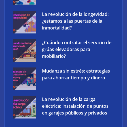
La revolución de la longevidad:
¿estamos a las puertas de la
inmortalidad?
¿Cuándo contratar el servicio de
Atos impulsa la soberanía digital con una
grúas elevadoras para
plataforma propia Atos Sovereign Cloud
mobiliario?
Mudanza sin estrés: estrategias
para ahorrar tiempo y dinero
La revolución de la carga
eléctrica: instalación de puntos
en garajes públicos y privados