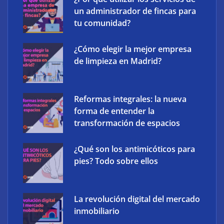
un administrador de fincas para
tu comunidad?
¿Cómo elegir la mejor empresa
de limpieza en Madrid?
Atos consigue la exclusiva certificación en
ciberdefensa CMMC 2.0 del Departamento de
Reformas integrales: la nueva
Defensa de EE. UU.
forma de entender la
transformación de espacios
Frank Energy y Soleme llevan la gestión inteligente
¿Qué son los antimicóticos para
de baterías domésticas a instaladores solares
pies? Todo sobre ellos
La revolución digital del mercado
inmobiliario