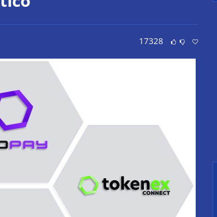
tico
17328