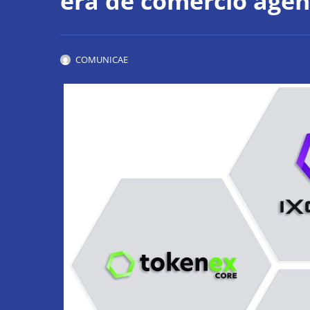
era de comercio agén
COMUNICAE