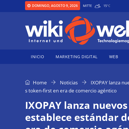
DOMINGO, AGOSTO 9, 2026
MITTE
15
°
C
INICIO
MARKETING DIGITAL
WEB
Home
Noticias
IXOPAY lanza nu
s token-first en era de comercio agéntico
IXOPAY lanza nuevos
establece estándar d