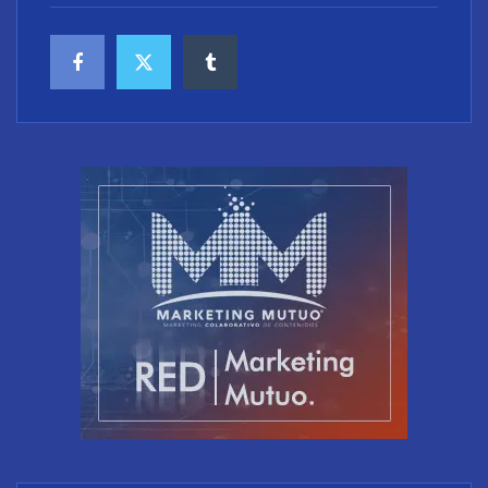
‘Schaeffler Vehicle Lifetime Solutions’ avanza hacia
una mayor eficiencia y una menor complejidad con
su cartera integrada y soluciones inteligentes