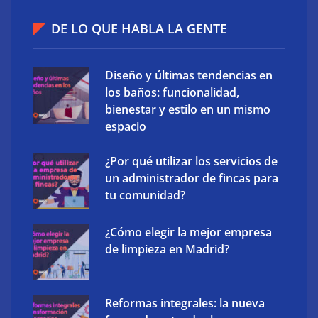
Ucademy lanza la marca Polaris para adaptar la
DE LO QUE HABLA LA GENTE
preparación de oposiciones al perfil del estudiante
actual
Diseño y últimas tendencias en
los baños: funcionalidad,
bienestar y estilo en un mismo
espacio
¿Por qué utilizar los servicios de
un administrador de fincas para
tu comunidad?
¿Cómo elegir la mejor empresa
de limpieza en Madrid?
Atos consigue la exclusiva certificación en
ciberdefensa CMMC 2.0 del Departamento de
Reformas integrales: la nueva