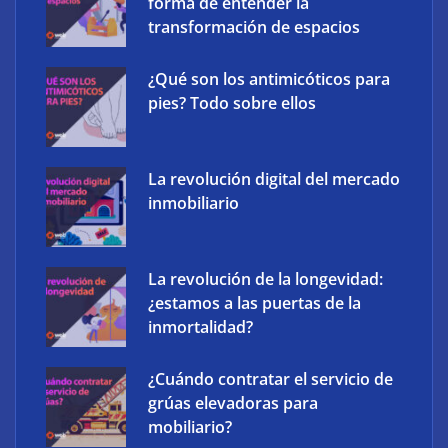
Defensa de EE. UU.
forma de entender la
transformación de espacios
Frank Energy y Soleme llevan la gestión inteligente
¿Qué son los antimicóticos para
de baterías domésticas a instaladores solares
pies? Todo sobre ellos
La revolución digital del mercado
inmobiliario
La revolución de la longevidad:
¿estamos a las puertas de la
inmortalidad?
¿Cuándo contratar el servicio de
Atos impulsa la soberanía digital con una
grúas elevadoras para
plataforma propia Atos Sovereign Cloud
mobiliario?