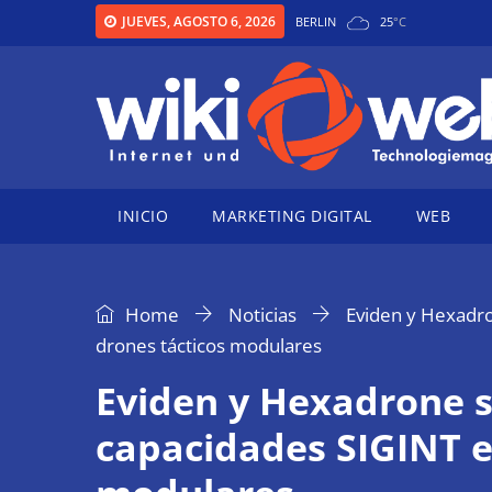
JUEVES, AGOSTO 6, 2026
BERLIN
25
°
C
INICIO
MARKETING DIGITAL
WEB
Home
Noticias
Eviden y Hexadro
drones tácticos modulares
Eviden y Hexadrone s
capacidades SIGINT e