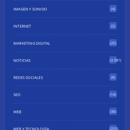
IMAGEN Y SONIDO
(4)
INTERNET
(2)
MARKETING DIGITAL
(20)
NOTICIAS
(3.581)
REDES SOCIALES
(8)
SEO
(14)
WEB
(38)
WEB Y TECNOLOGÍA
(255)