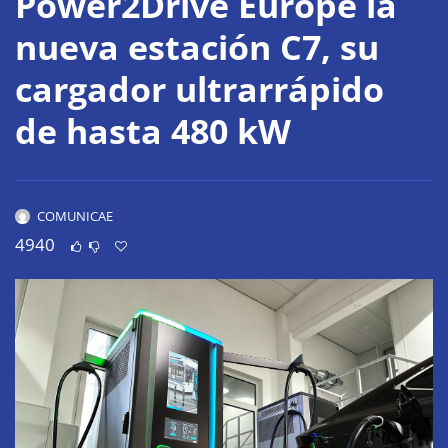
Power2Drive Europe la
nueva estación C7, su
cargador ultrarrápido
de hasta 480 kW
COMUNICAE
4940