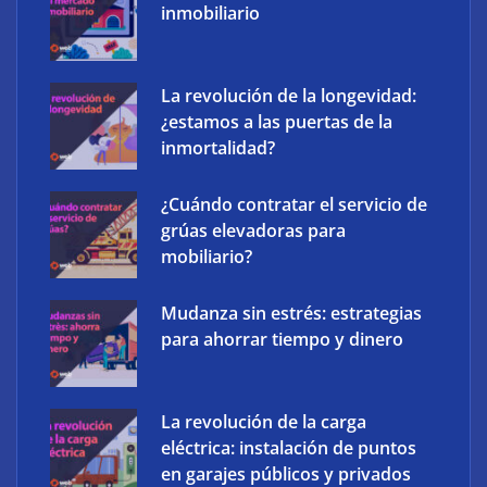
inmobiliario
La revolución de la longevidad:
¿estamos a las puertas de la
inmortalidad?
¿Cuándo contratar el servicio de
Atos impulsa la soberanía digital con una
grúas elevadoras para
plataforma propia Atos Sovereign Cloud
mobiliario?
Mudanza sin estrés: estrategias
para ahorrar tiempo y dinero
La revolución de la carga
eléctrica: instalación de puntos
en garajes públicos y privados