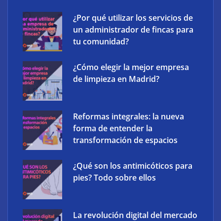
¿Por qué utilizar los servicios de
un administrador de fincas para
tu comunidad?
¿Cómo elegir la mejor empresa
de limpieza en Madrid?
Atos consigue la exclusiva certificación en
ciberdefensa CMMC 2.0 del Departamento de
Reformas integrales: la nueva
Defensa de EE. UU.
forma de entender la
transformación de espacios
Frank Energy y Soleme llevan la gestión inteligente
¿Qué son los antimicóticos para
de baterías domésticas a instaladores solares
pies? Todo sobre ellos
La revolución digital del mercado