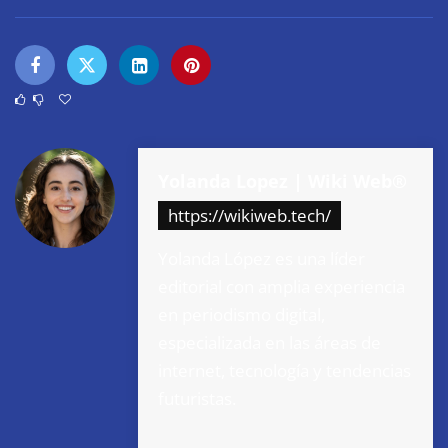
Yolanda Lopez | Wiki Web®
https://wikiweb.tech/
Yolanda López es una líder
editorial con amplia experiencia
en periodismo digital,
especializada en las áreas de
internet, tecnología y tendencias
futuristas.