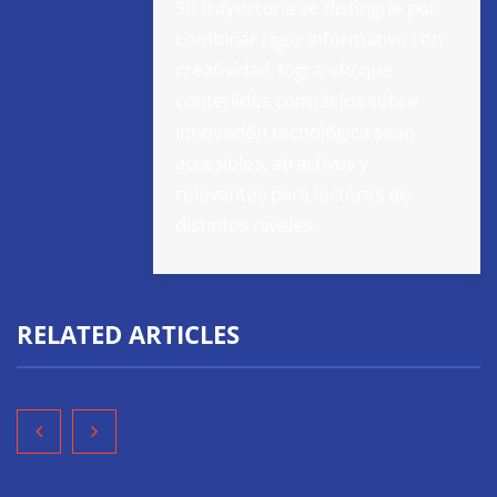
Su trayectoria se distingue por
combinar rigor informativo con
creatividad, logrando que
contenidos complejos sobre
innovación tecnológica sean
accesibles, atractivos y
relevantes para lectores de
distintos niveles.
RELATED ARTICLES