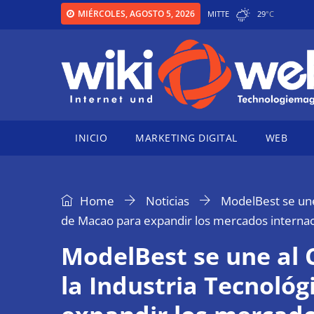
MIÉRCOLES, AGOSTO 5, 2026
MITTE
29
°
C
INICIO
MARKETING DIGITAL
WEB
Home
Noticias
ModelBest se une 
de Macao para expandir los mercados internac
ModelBest se une al 
la Industria Tecnoló