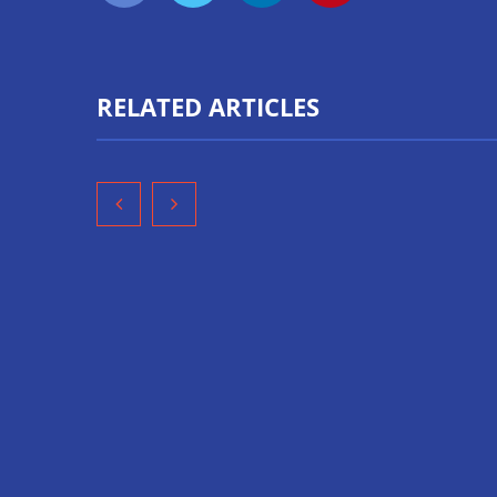
RELATED ARTICLES
‘Schaeffler Vehicle Lifetime
Ucademy la
Solutions’ avanza hacia una
Polaris par
mayor eficiencia y una
preparación
menor complejidad con su
al perfil de
cartera integrada y