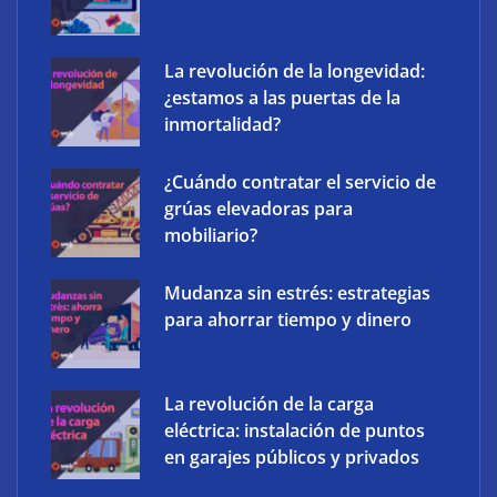
‘Schaeffler Vehicle Lifetime Solutions’ avanza hacia
La revolución de la longevidad:
una mayor eficiencia y una menor complejidad con
¿estamos a las puertas de la
su cartera integrada y soluciones inteligentes
inmortalidad?
¿Cuándo contratar el servicio de
grúas elevadoras para
mobiliario?
Mudanza sin estrés: estrategias
para ahorrar tiempo y dinero
La revolución de la carga
eléctrica: instalación de puntos
en garajes públicos y privados
Ucademy lanza la marca Polaris para adaptar la
preparación de oposiciones al perfil del estudiante