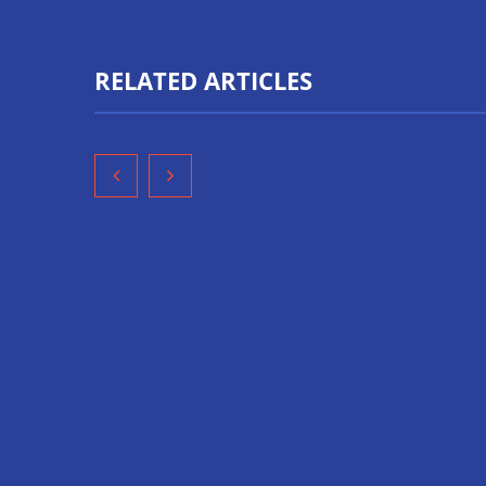
RELATED ARTICLES
‘El ransomware se puede
Namirial r
vencer. No pagues el rescate’:
controlar l
el nuevo libro de Juan
datos a la I
Ricardo Palacio Escobar
fraudes y s
verano