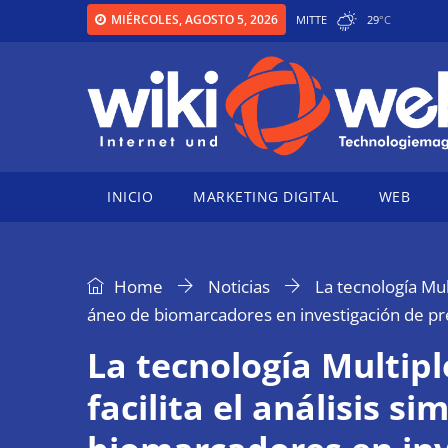
MIÉRCOLES, AGOSTO 5, 2026
MITTE
29
°
C
INICIO
MARKETING DIGITAL
WEB
Home
Noticias
La tecnología Mul
áneo de biomarcadores en investigación de pr
La tecnología Multip
facilita el análisis s