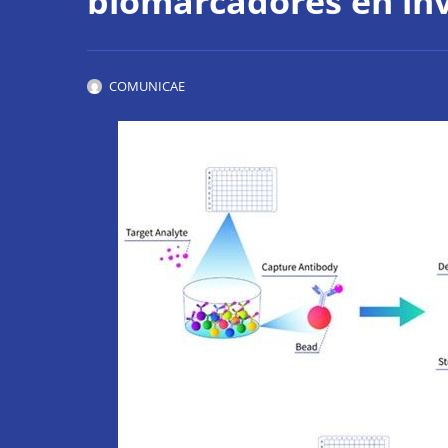
biomarcadores en inv
COMUNICAE