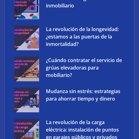
inmobiliario
‘Schaeffler Vehicle Lifetime Solutions’ avanza hacia
La revolución de la longevidad:
una mayor eficiencia y una menor complejidad con
¿estamos a las puertas de la
su cartera integrada y soluciones inteligentes
inmortalidad?
¿Cuándo contratar el servicio de
grúas elevadoras para
mobiliario?
Mudanza sin estrés: estrategias
para ahorrar tiempo y dinero
La revolución de la carga
eléctrica: instalación de puntos
en garajes públicos y privados
Ucademy lanza la marca Polaris para adaptar la