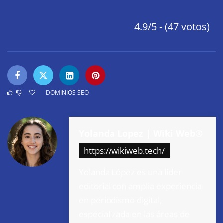
4.9/5 - (47 votos)
DOMINIOS SEO
Yolanda Lopez | Wiki Web®
https://wikiweb.tech/
Yolanda López es una líder
editorial con amplia experiencia
en periodismo digital,
especializada en las áreas de