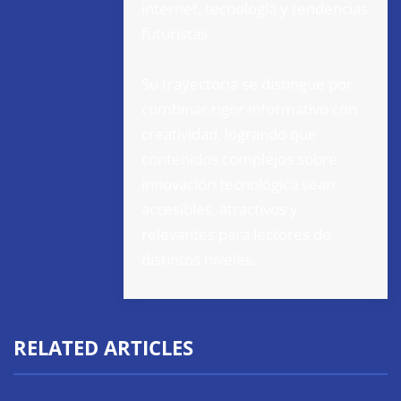
internet, tecnología y tendencias
futuristas.
Su trayectoria se distingue por
combinar rigor informativo con
creatividad, logrando que
contenidos complejos sobre
innovación tecnológica sean
accesibles, atractivos y
relevantes para lectores de
distintos niveles.
RELATED ARTICLES