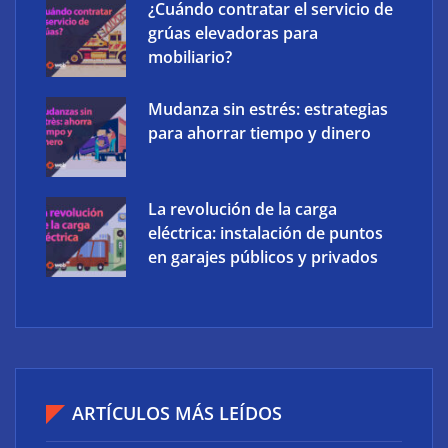
¿Cuándo contratar el servicio de
Atos impulsa la soberanía digital con una
grúas elevadoras para
plataforma propia Atos Sovereign Cloud
mobiliario?
Mudanza sin estrés: estrategias
para ahorrar tiempo y dinero
La revolución de la carga
eléctrica: instalación de puntos
en garajes públicos y privados
IBSAT logra un acuerdo con Amazon Leo para llevar
internet satelital de alta velocidad a España y
ARTÍCULOS MÁS LEÍDOS
Portugal