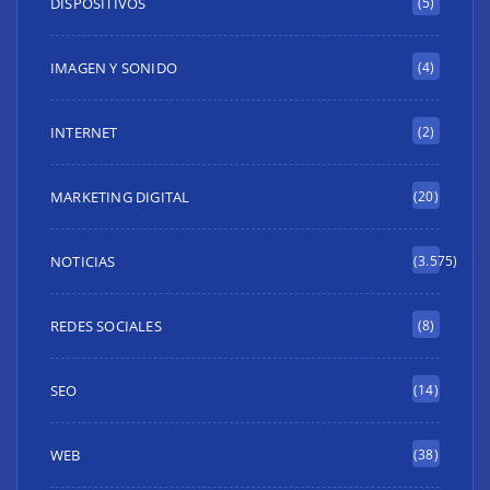
DISPOSITIVOS
(5)
IMAGEN Y SONIDO
(4)
INTERNET
(2)
MARKETING DIGITAL
(20)
NOTICIAS
(3.575)
REDES SOCIALES
(8)
SEO
(14)
WEB
(38)