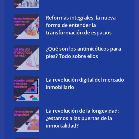
Atos consigue la exclusiva certificación en
ciberdefensa CMMC 2.0 del Departamento de
Reformas integrales: la nueva
Defensa de EE. UU.
forma de entender la
transformación de espacios
Frank Energy y Soleme llevan la gestión inteligente
¿Qué son los antimicóticos para
de baterías domésticas a instaladores solares
pies? Todo sobre ellos
La revolución digital del mercado
inmobiliario
La revolución de la longevidad:
¿estamos a las puertas de la
inmortalidad?