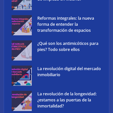
herramientas de IA ya no es suficiente para los
profesionales de la arquitectura
Reformas integrales: la nueva
forma de entender la
transformación de espacios
¿Qué son los antimicóticos para
pies? Todo sobre ellos
La revolución digital del mercado
inmobiliario
‘Schaeffler Vehicle Lifetime Solutions’ avanza hacia
La revolución de la longevidad:
una mayor eficiencia y una menor complejidad con
¿estamos a las puertas de la
su cartera integrada y soluciones inteligentes
inmortalidad?