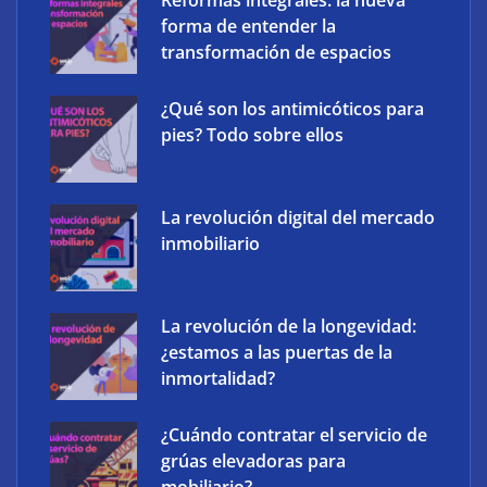
Reformas integrales: la nueva
Defensa de EE. UU.
forma de entender la
transformación de espacios
Frank Energy y Soleme llevan la gestión inteligente
¿Qué son los antimicóticos para
de baterías domésticas a instaladores solares
pies? Todo sobre ellos
La revolución digital del mercado
inmobiliario
La revolución de la longevidad:
¿estamos a las puertas de la
inmortalidad?
¿Cuándo contratar el servicio de
Atos impulsa la soberanía digital con una
grúas elevadoras para
plataforma propia Atos Sovereign Cloud