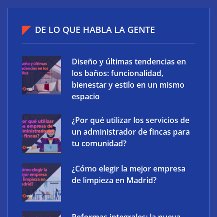
Ucademy lanza la marca Polaris para adaptar la
DE LO QUE HABLA LA GENTE
preparación de oposiciones al perfil del estudiante
actual
Diseño y últimas tendencias en
los baños: funcionalidad,
bienestar y estilo en un mismo
espacio
¿Por qué utilizar los servicios de
un administrador de fincas para
tu comunidad?
¿Cómo elegir la mejor empresa
de limpieza en Madrid?
Atos consigue la exclusiva certificación en
ciberdefensa CMMC 2.0 del Departamento de