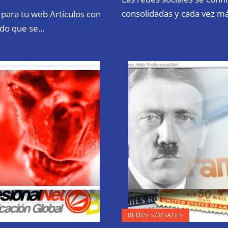
consolidadas y cada vez m
para tu web Artículos con
do que se…
REDES SOCIALES