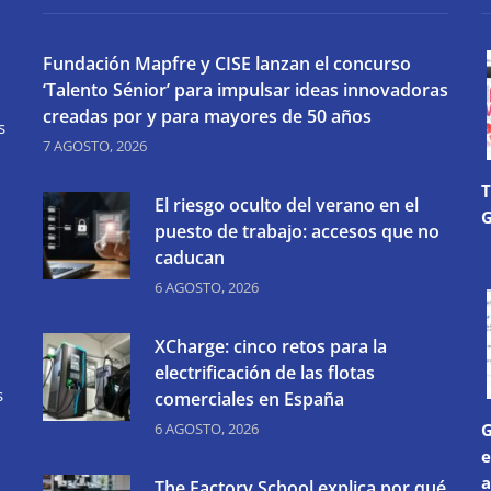
Fundación Mapfre y CISE lanzan el concurso
‘Talento Sénior’ para impulsar ideas innovadoras
creadas por y para mayores de 50 años
s
7 AGOSTO, 2026
T
El riesgo oculto del verano en el
G
puesto de trabajo: accesos que no
caducan
6 AGOSTO, 2026
XCharge: cinco retos para la
electrificación de las flotas
s
comerciales en España
6 AGOSTO, 2026
G
e
a
The Factory School explica por qué